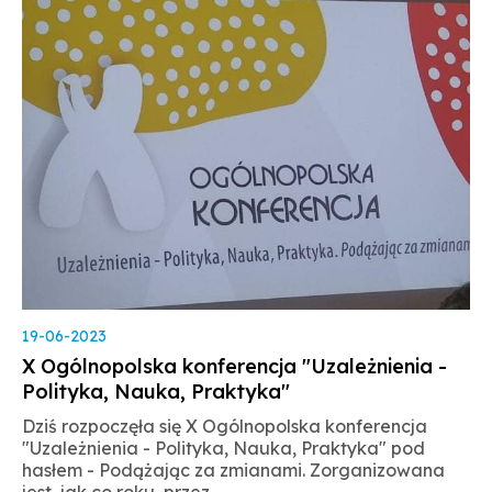
stronie
wersji
strony
Facebook'u
PDF
19-06-2023
X Ogólnopolska konferencja "Uzależnienia -
Polityka, Nauka, Praktyka"
Dziś rozpoczęła się X Ogólnopolska konferencja
"Uzależnienia - Polityka, Nauka, Praktyka" pod
hasłem - Podążając za zmianami. Zorganizowana