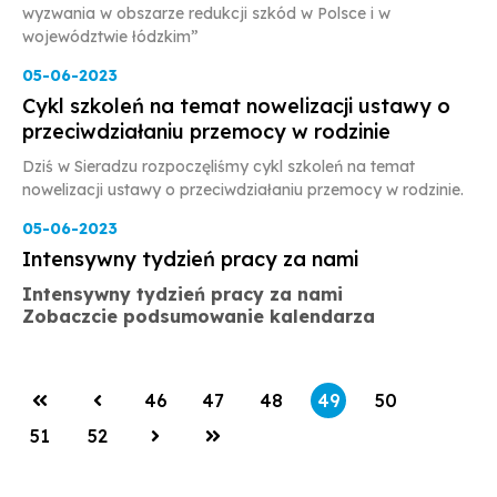
wyzwania w obszarze redukcji szkód w Polsce i w
województwie łódzkim”
05-06-2023
Cykl szkoleń na temat nowelizacji ustawy o
przeciwdziałaniu przemocy w rodzinie
Dziś w Sieradzu rozpoczęliśmy cykl szkoleń na temat
nowelizacji ustawy o przeciwdziałaniu przemocy w rodzinie.
05-06-2023
Intensywny tydzień pracy za nami
Intensywny tydzień pracy za nami
Zobaczcie podsumowanie kalendarza
PIERWSZA_STRONA
POPRZEDNIA_STRONA
STRONA
STRONA
STRONA
STRONA
STRONA
46
47
48
49
50
STRONA
STRONA
NASTEPNA_STRONA
OSTATNIA_STRONA
51
52