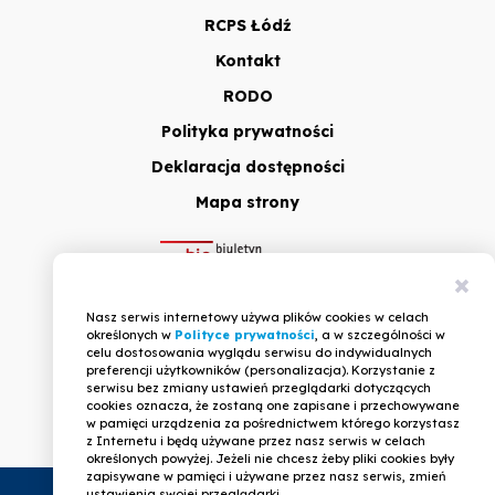
RCPS Łódź
Kontakt
RODO
Polityka prywatności
Deklaracja dostępności
Mapa strony
Zam
Nasz serwis internetowy używa plików cookies w celach
inf
określonych w
Polityce prywatności
, a w szczególności w
celu dostosowania wyglądu serwisu do indywidualnych
preferencji użytkowników (personalizacja). Korzystanie z
serwisu bez zmiany ustawień przeglądarki dotyczących
cookies oznacza, że zostaną one zapisane i przechowywane
w pamięci urządzenia za pośrednictwem którego korzystasz
z Internetu i będą używane przez nasz serwis w celach
określonych powyżej. Jeżeli nie chcesz żeby pliki cookies były
zapisywane w pamięci i używane przez nasz serwis, zmień
ustawienia swojej przeglądarki.