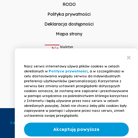
RODO
Polityka prywatności
Deklaracja dostępności
Mapa strony
Zam
Nasz serwis internetowy używa plików cookies w celach
inf
określonych w
Polityce prywatności
, a w szczególności w
celu dostosowania wyglądu serwisu do indywidualnych
preferencji użytkowników (personalizacja). Korzystanie z
serwisu bez zmiany ustawień przeglądarki dotyczących
cookies oznacza, że zostaną one zapisane i przechowywane
w pamięci urządzenia za pośrednictwem którego korzystasz
z Internetu i będą używane przez nasz serwis w celach
określonych powyżej. Jeżeli nie chcesz żeby pliki cookies były
zapisywane w pamięci i używane przez nasz serwis, zmień
ustawienia swojej przeglądarki.
Copyright © 2022 Regionalne Centrum Polityki Społecznej w Łodzi |
Wszelkie prawa zastrzeżone!
Akceptuję powyższe
projekt i realizacja:
kambit.pl