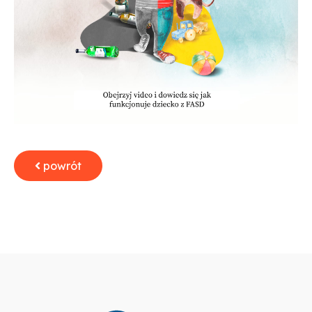
powrót