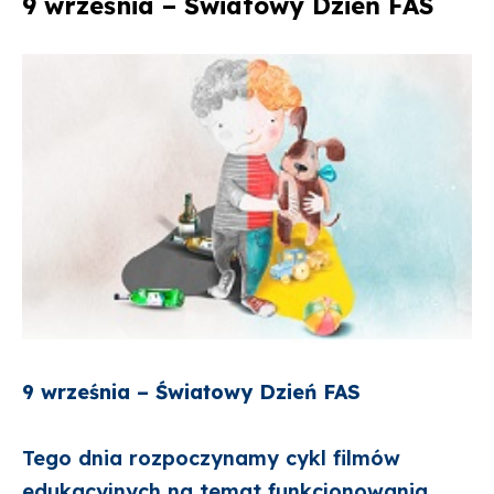
9 września – Światowy Dzień FAS
na
w
ze
na
stronie
wersji
strony
Facebook'u
PDF
9 września – Światowy Dzień FAS
Tego dnia rozpoczynamy cykl filmów
edukacyjnych na temat funkcjonowania