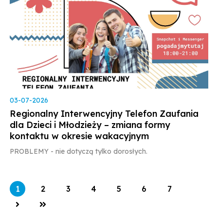
03-07-2026
Regionalny Interwencyjny Telefon Zaufania
dla Dzieci i Młodzieży – zmiana formy
kontaktu w okresie wakacyjnym
PROBLEMY - nie dotyczą tylko dorosłych.
STRONA
STRONA
STRONA
STRONA
STRONA
STRONA
STRONA
1
2
3
4
5
6
7
NASTEPNA_STRONA
OSTATNIA_STRONA