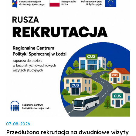
stronie
wersji
strony
Facebook'u
PDF
07-08-2026
Przedłużona rekrutacja na dwudniowe wizyty