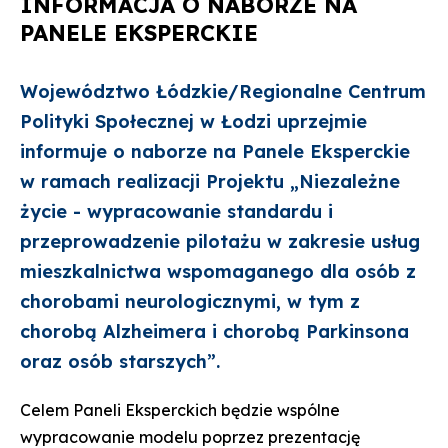
INFORMACJA O NABORZE NA
na
w
ze
na
stronie
wersji
strony
Facebook'u
PANELE EKSPERCKIE
PDF
Województwo Łódzkie/Regionalne Centrum
Polityki Społecznej w Łodzi uprzejmie
informuje o naborze na Panele Eksperckie
w ramach realizacji Projektu „Niezależne
życie - wypracowanie standardu i
przeprowadzenie pilotażu w zakresie usług
mieszkalnictwa wspomaganego dla osób z
chorobami neurologicznymi, w tym z
chorobą Alzheimera i chorobą Parkinsona
oraz osób starszych”.
Celem Paneli Eksperckich będzie wspólne
wypracowanie modelu poprzez prezentację