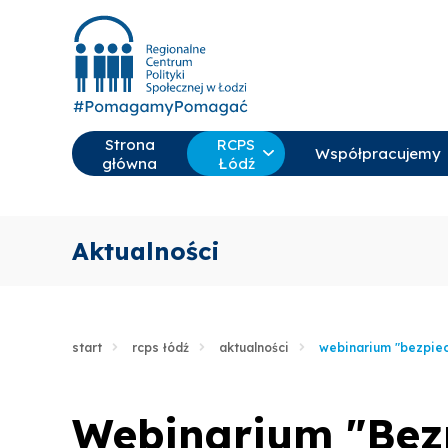
Strona
RCPS
Współpracujemy
główna
Łódź
Aktualności
start
rcps łódź
aktualności
webinarium "bezpiecz
Webinarium "Bezpi