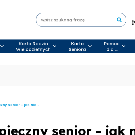
Wyszukiwarka
Wyszukiw
Szukaj
Karta Rodzin
Karta
Pomoc
Wielodzietnych
Seniora
dla …
ny senior - jak nie...
eczny senior - jak n